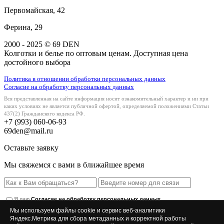
Первомайская, 42
Ферина, 29
2000 - 2025 © 69 DEN
Колготки и белье по оптовым ценам. Доступная цена
достойного выбора
Политика в отношении обработки персональных данных
Согласие на обработку персональных данных
Вся представленная на сайте информация носит ознакомительный характер и ни при
каких условиях не является публичной офертой, определяемой положениями Статьи
437(2) Гражданского кодекса РФ.
+7 (993) 060-06-93
69den@mail.ru
Оставьте заявку
Мы свяжемся с вами в ближайшее время
Я даю
Согласие на обработку персональных данных
Я ознакомлен и согласен с
Политикой в отношении обработки
Мы используем файлы cookie и сервис веб-аналитики
персональных данных
Яндекс.Метрика для сбора метаданных и корректной работы